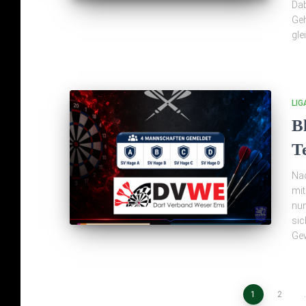
Dab
Geh
gl
LIG
B
T
Nac
mit
nun
sic
Gew
Seitennummerierun
1
2