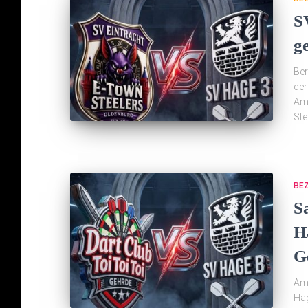
S
g
Ber
der
Am 
Ste
BE
S
H
G
Am 
Hag