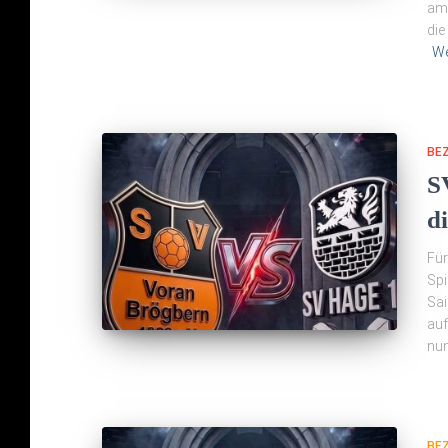
am 
die
We
BE
S
d
Für
Spi
Sai
auf
nun
BE