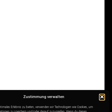
Zustimmung verwalten
ptimales Erlebnis zu bieten, verwenden wir Technologien wie Cookies, um
ationen zu speichern und/oder darauf zuzugreifen. Wenn du diesen