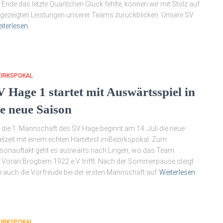
Ende das letzte Quäntchen Glück fehlte, können wir mit Stolz auf
 gezeigten Leistungen unserer Teams zurückblicken. Unsere SV
iterlesen
ZIRKSPOKAL
V Hage 1 startet mit Auswärtsspiel in
ie neue Saison
 die 1. Mannschaft des SV Hage beginnt am 14. Juli die neue
elzeit mit einem echten Härtetest imBezirkspokal. Zum
sonauftakt geht es auswärts nach Lingen, wo das Team
 Voran Brögbern 1922 e.V. trifft. Nach der Sommerpause steigt
 auch die Vorfreude bei der ersten Mannschaft auf
Weiterlesen
ZIRKSPOKAL