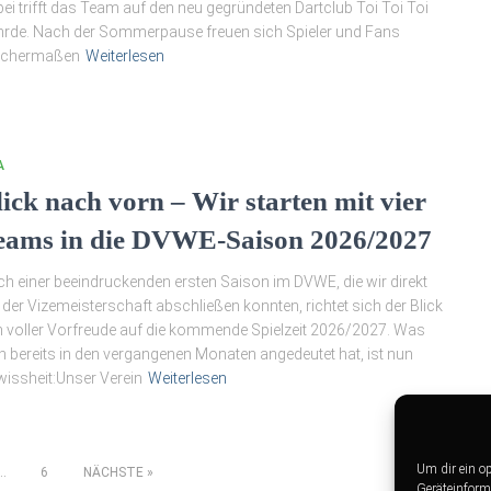
ei trifft das Team auf den neu gegründeten Dartclub Toi Toi Toi
rde. Nach der Sommerpause freuen sich Spieler und Fans
eichermaßen
Weiterlesen
A
lick nach vorn – Wir starten mit vier
eams in die DVWE-Saison 2026/2027
h einer beeindruckenden ersten Saison im DVWE, die wir direkt
 der Vizemeisterschaft abschließen konnten, richtet sich der Blick
 voller Vorfreude auf die kommende Spielzeit 2026/2027. Was
h bereits in den vergangenen Monaten angedeutet hat, ist nun
issheit:Unser Verein
Weiterlesen
Um dir ein o
g
…
6
NÄCHSTE
Geräteinform