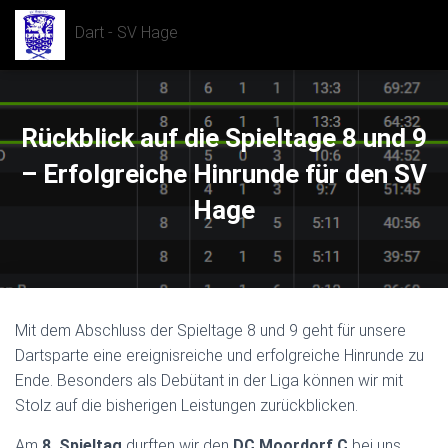
Dart - SV Hage
Rückblick auf die Spieltage 8 und 9
– Erfolgreiche Hinrunde für den SV
Hage
Mit dem Abschluss der Spieltage 8 und 9 geht für unsere
Dartsparte eine ereignisreiche und erfolgreiche Hinrunde zu
Ende. Besonders als Debütant in der Liga können wir mit
Stolz auf die bisherigen Leistungen zurückblicken.
Am
8. Spieltag
durften wir den
DC Moordorf C
bei uns