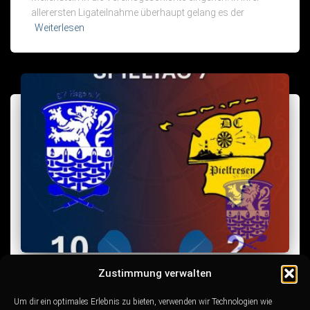
allerersten Ligateilnahme überhaupt gelang es der
Weiterlesen
Zustimmung verwalten
LIGA
7. Spieltag: Krone gerichtet – Sieg
Um dir ein optimales Erlebnis zu bieten, verwenden wir Technologien wie